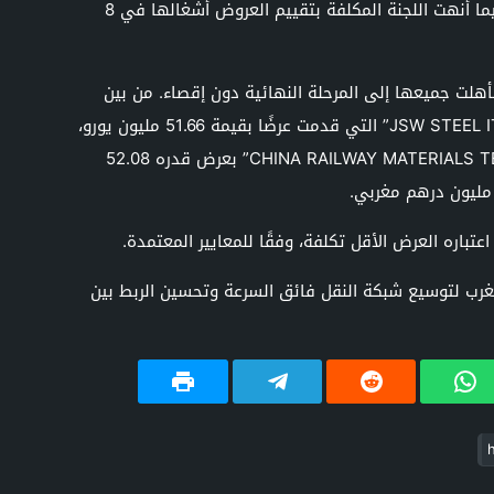
التابع للمكتب الوطني للسكك الحديدية، فيما أنهت اللجنة المكلفة بتقييم العروض أشغالها في 8
لت جميعها إلى المرحلة النهائية دون إقصاء. من بين
المتنافسين شركة “JSW STEEL ITALY PIOMBINO SPA” التي قدمت عرضًا بقيمة 51.66 مليون يورو،
وشركة “CHINA RAILWAY MATERIALS TECHNOLOGY SERVICE GROUP” بعرض قدره 52.08
باره العرض الأقل تكلفة، وفقًا للمعايير المعتمدة.
غرب لتوسيع شبكة النقل فائق السرعة وتحسين الربط بين