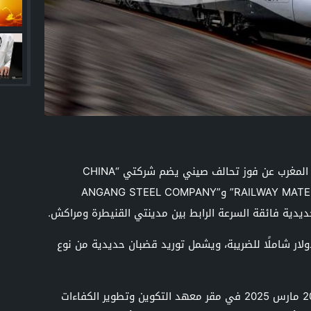
أعلن المكتب الوطني للسكك الحديدية في المغرب عن فوز تحالف صيني يضم شركتي “CHINA
RAILWAY MATERIAL GROUP HONG KONG MACAU CO” و”ANGANG STEEL COMPANY
ة العرض الفائز 51.6 مليون دولار شاملًا للضريبة، ويشمل توريد قضبان حديدية من نوع
تم فتح المظاريف الخاصة بالمناقصة يوم 20 مارس 2025 في مقر معهد التكوين وتطوير الكفاءات