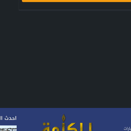
احدث ال
ارات