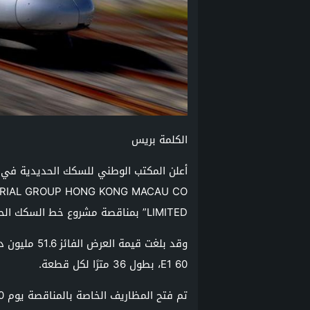
الكلمة بريس
LIMITED” بمناقصة مشروع خط السكك الحديدية فائقة السرعة الرابط بين مدينتي القنيطرة ومراكش.
وقد بلغت قيم
60 E1، بطول 36 مترًا لكل قطعة.