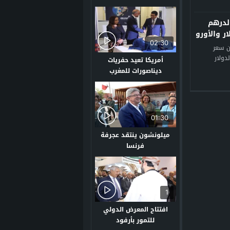
لدرهم
ر والأورو
02:30
ن سعر
دولار
أمريكا تعيد حفريات
ديناصورات للمغرب
01:30
ميلونشون ينتقد عجرفة
فرنسا
1
افتتاح المعرض الدولي
للتمور بأرفود