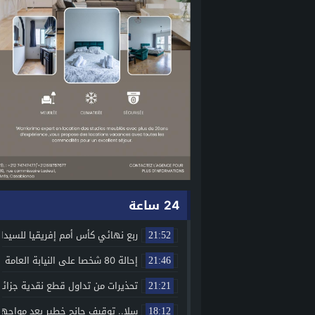
24 ساعة
ربع نهائي كأس أمم إفريقيا للسيدات 2026 ينطلق بمواجهات قوية.. والمنتخب المغربي يواجه جنوب إف
21:52
إحالة 80 شخصا على النيابة العامة بعد أحداث عنف وتخريب بمحيط معبر بني أنصار
21:46
تحذيرات من تداول قطع نقدية جزائري
21:21
سلا.. توقيف جانح خطير بعد مواجهة
18:12