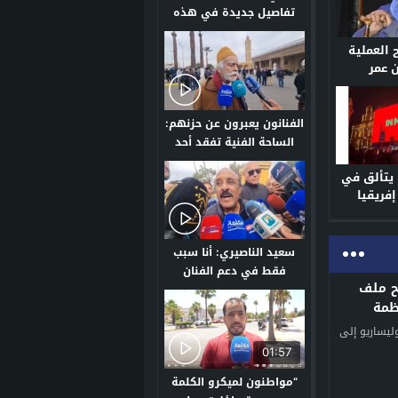
تفاصيل جديدة في هذه
القضية
 العملية
ن عمر
ور “ناس
 تعافيه
الفنانون يعبرون عن حزنهم:
الساحة الفنية تفقد أحد
أعمدتها برحيل محمد
 يتألق في
الخلفي
إفريقيا
سعيد الناصيري: أنا سبب
فقط في دعم الفنان
ح ملف
المرحوم محمد الخلفي
ظمة
والشكر لجنود الخفاء
والمصحة
ليساريو إلى
01:57
“مواطنون لميكرو الكلمة