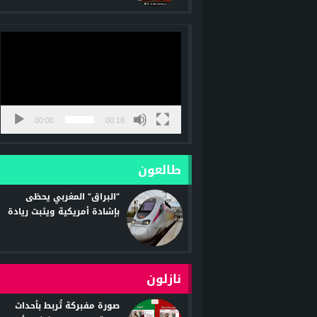
médias français relancent
les accusations
مشغل
الفيديو
00:00
00:18
طالعون
“البراق” المغربي يحظى
بإشادة أمريكية ويثبت ريادة
المملكة في مجال القطارات
فائقة السرعة
نازلون
صورة مفبركة تُربط بأحداث