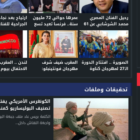
 والسلطات تفتح تحقيقاً
رحيل الفنان المصري
عمرها حوالي 72 مليون
ارتياح بعد نجاح
محمد الشرشابي عن 61
سنة.. فرنسا تعيد تسع
الجراحية للفنا
عاماً بعد مسيرة حافلة
مستحاثات مغربية عبارة
السيد.. وجمه
 من محطة وقود دون أداء ثمن المحروقات
في التمثيل
عن أسنان الديناصورات
الغيوان” يترقب
مة بالذكاء الاصطناعي لرصد الجريمة وتحسين سرعة التدخل
 مع تساقط البرد وهبات رياح من الجمعة إلى الأحد
الصويرة .. افتتاح الدورة
المغرب ضيف شرف
لندن .. المغرب
ليا في قضايا المخدرات والعنف
الـ27 لمهرجان كناوة
مهرجان فونتينبلو:
الاحتفال بيوم 
وموسيقى العالم بموكب
احتفاء بالهوية المتعددة
استعراضي مميز
وقيم التعايش
تحقيقات وملفات
عة.. مقتل شاب وإصابة ثلاثة أشخاص في شجار دموي
نصيب الرئيس الكولومبي الجديد
الكونغرس الأمريكي يفت
تصنيف البوليساريو كمن
خل مرحاض مقهى يستنفر السلطات
إرهابية
الكلمة بريس عاد ملف جبهة البو
ة وطائرات كنادير تواصل محاصرة النيران
واجهة النقاش داخل...