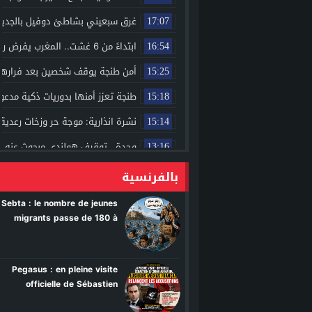
غرق سبعيني بشاطئ دوفيل بالجديدة
17:07
ابتداءً من 6 غشت.. المغرب يفرض رخصة مسبقة لاستيراد البطاطس المجمّدة الموجهة للقلي
16:54
أمن طنجة يوقف شخصين بعد فرارهما
15:25
طنجة تعزز أمنها بدوريات ذكية مدعو
15:18
نشرة انذارية: موجة حر وزخات رعدية
15:14
وجدة.. توقيف هولندي مبحوث عنه دو
13:16
عودة ظهور جبهة FLNC في كورسيكا تثير الجدل وتعيد ملف الانفصال إلى الواجهة
بالفرنسية
11:08
حفل زفاف بسوق السبت ينتهي بفاج
10:50
Sebta : le nombre de jeunes
migrants passe de 180 à
بوريطة يمثل جلالة الملك في حفل ت
10:44
près de 480 en seulement
مكناس.. العثور على جثة شخص دا
dix jours
10:38
Pegasus : en pleine visite
حريق غابة تايدة بصفرو.. تعبئة مكثف
03:26
officielle de Sébastien
Lecornu au Maroc, plusieurs