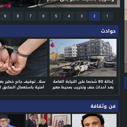
9
8
7
6
5
4
3
2
1
حوادث
إحالة 80 شخصا على النيابة العامة
سلا.. توقيف جانح خطير ب
بعد أحداث عنف وتخريب بمحيط معبر
أمنية باستعمال الصاعق ا
بني أنصار
ريقيا
فن وثقافة
ة على أنها عملات مغربية.. دعوات للتأكد قبل القبول
 أمنية باستعمال الصاعق الكهربائي