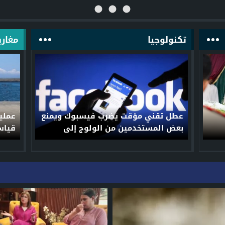
تكنولوجيا
مغارب
عطل تقني مؤقت يضرب فيسبوك ويمنع
بعض المستخدمين من الولوج إلى
رشيد
حساباتهم
مغارب