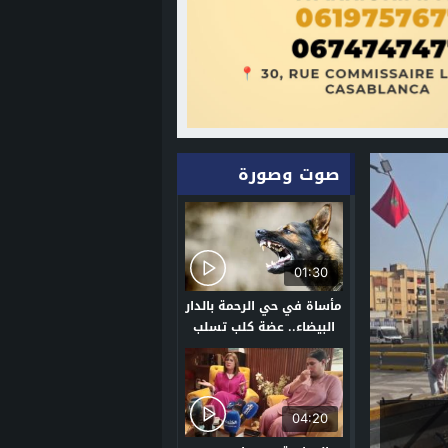
صوت وصورة
01:30
مأساة في حي الرحمة بالدار
البيضاء.. عضة كلب تسلب
حياة طفل
04:20