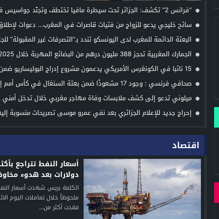
“فرانس 2” تكشف: الجزائر تحت سيطرة مافيا تختطف وتجنّد جواسيس في فرنسا
سائح خليجي يدعو للزواج من فتيات قاصرات في المغرب… دعوات لإطلاق
وقائية عاجلة
البعثة الدائمة للمغرب لدى اليونسكو تندد بـ”التصرفات غير المقبولة” للجز
أسبوع إفريقيا
الجمارك المغربية تحجز 388 مليون درهم من البضائع المهربة خلال 2025
15 نائبا في الكونغرس الأمريكي يدعمون مشروع إدراج البوليساريو ضمن
المنظمات الإرهابية
صحافي فرنسي : وجود 17 مشعوذًا ضمن بعثة السنغال في كأس أمم
2025
ميلوني تدعو إلى كشف ملابسات وفاة مهاجر مغربي خلال تدخل أمني بإ
إحراج جديد للإعلام الجزائري بعد نفي عمرو موسى تصريحات منسوبة إلي
اقتصاد
دولارات بعد هدوء مخاو
الإمدادات العالمية
الكلمة بريس شهدت أسعار النفط 
ملحوظاً خلال تعاملات اليوم الاث
فقدت أكثر من...