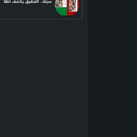
سبتة.. التحقيق يكشف أنها
تعود لإصابة فلسطيني في
غزة