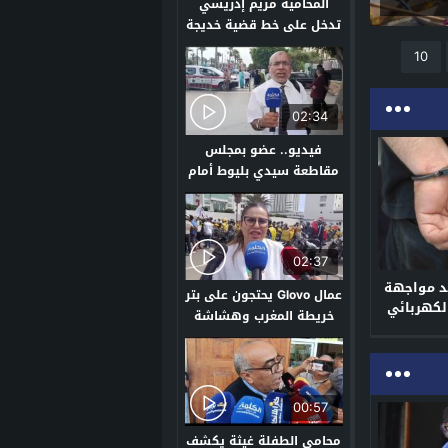
المحامية مريم إدريسي
تدخل على خط قضية خديجة
لي حملات مع المحامي
10
بالقنيطرة
02:34
فيديو.. عضو بمجلس
مقاطعة سيدي بليوط أمام
القضاء بتهمة التشهير
والأخير يرد: “نحن ننتقد
فقط”
02:37
عد مواجهة
عمال Glovo يحتجون على بتر
لكهربائي
خريطة المغرب وهشاشة
الدخل
00:57
محامي الطفلة غيثة يكشف