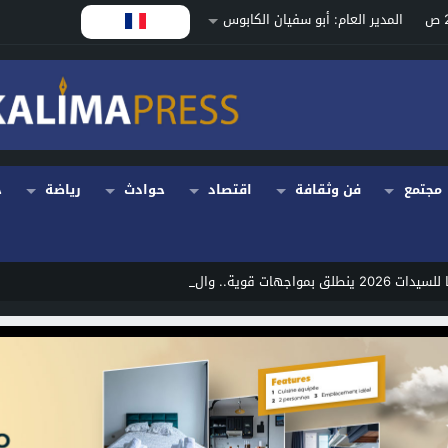
المدير العام: أبو سفيان الكابوس
مجتمع
فن وثقافة
اقتصاد
حوادث
رياضة
ح
. والمنتخب المغربي ي _