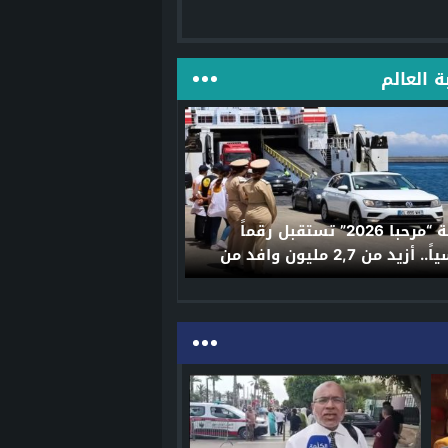
ة العالم
عملية “مرحبا 2026” تستقبل رقماً
قياسياً.. أزيد من 2,7 مليون وافد من
ة العالم