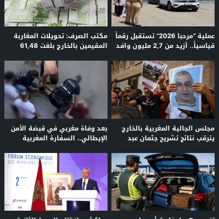
عملية “مرحبا 2026” تستقبل رقماً
مكتب الصرف: تحويلات المغاربة
قياسياً.. أزيد من 2,7 مليون وافد
المقيمين بالخارج بلغت 61,48
من مغاربة العالم
مليار درهم عند متم يونيو 2026
مجلس الجالية المغربية بالخارج
بعد وفاة مغربي في قبضة الأمن
يترقب نتائج تشريح جثمان عبد
الإيطالي.. السفارة المغربية
الرحيم فقير ويتابع التحقيقات في
تتحرك لكشف الحقيقة
وفاته بإيطاليا