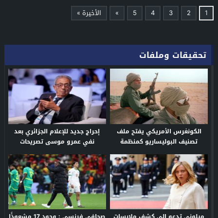
1
2
3
4
5
»
الأخيرة »
تحقيقات وملفات
الكونغرس الأمريكي يفتح ملف
إحراج جديد للإعلام الجزائري بعد
تصنيف البوليساريو كمنظمة
نفي عمرو موسى تصريحات
إرهابية
منسوبة إليه ضد المغرب
ميلوني تدعو إلى كشف ملابسات
صحافي فرنسي : وجود 17 مشعوذًا