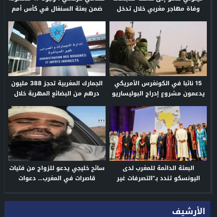
وفاة مهاجر مغربي خلال تدخل
ضمن بعثة السنغال في كأس أمم
أمني بإيطاليا
إفريقيا 2025
15 نائبا في الكونغرس الأمريكي
الجمارك المغربية تحجز 388 مليون
يدعمون مشروع إدراج البوليساريو
درهم من البضائع المهربة خلال
ضمن قائمة المنظمات الإرهابية
2025
البعثة الدائمة للمغرب لدى
سائح خليجي يدعو للزواج من فتيات
اليونسكو تندد بـ”التصرفات غير
قاصرات في المغرب… دعوات
المقبولة” للجزائر خلال أسبوع
لإطلاق حملات وقائية عاجلة
إفريقيا
الأرشيف