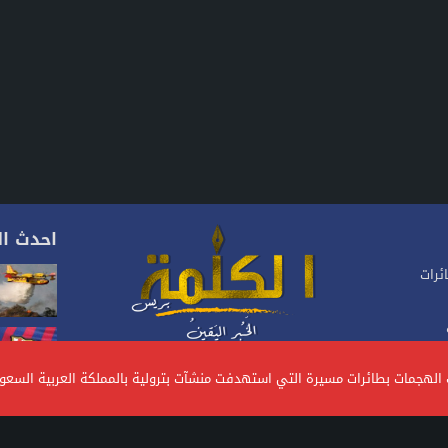
احدث ال
ئرات
موقع إخباري مغربي متجدد على مدار 24 ساعة.يصدر عن
 ورياح
ات الهجمات بطائرات مسيرة التي استهدفت منشآت بترولية بالمملكة العربية السع
شركة، تأسس منذ سنة 2023، يهتم بالأخبار السياسية
والاقتصادية والاجتماعية.. ويتبنى الموقع خطا تحريريا
ر تساؤلات
متوازنا ومستقلا