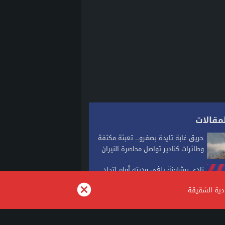
مقالات
حريق غابة تايدة بصفرو.. تعبئة مكثفة
وطائرات كنادير تواصل محاصرة النيران
نادي برشلونة يلغي وديته أمام اتحاد
طنجة
ودية الشقيقة
طقس اليوم الجمعة.. موجة حر وزخات
رعدية ورياح قوية بعدد من مناطق...