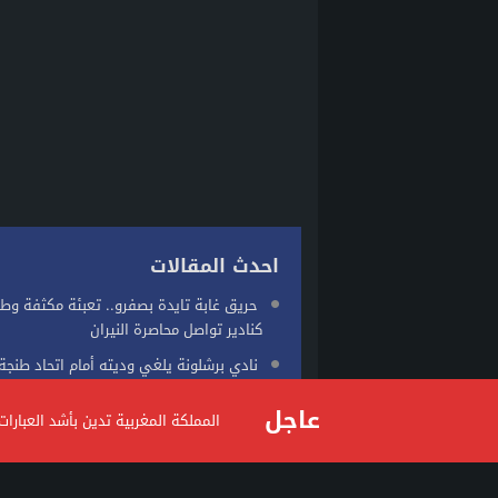
احدث المقالات
حريق غابة تايدة بصفرو.. تعبئة مكثفة وطا
كنادير تواصل محاصرة النيران
نادي برشلونة يلغي وديته أمام اتحاد طنجة
طقس اليوم الجمعة.. موجة حر وزخات رعدية
عاجل
المملكة المغربية تدين بأشد العبار
قوية بعدد من مناطق...
العثور على بقايا حمير بضواحي مراكش يثي
حول مصدرها