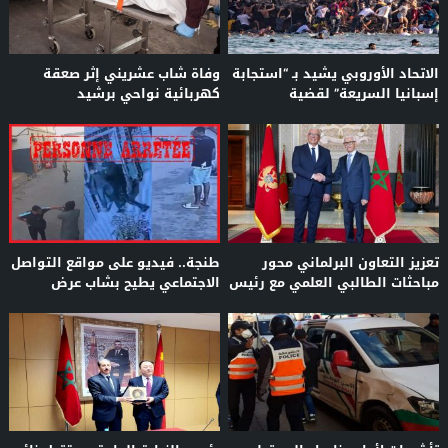
الاتحاد الأوروبي يشيد بـ “استجابة
وفاة شاب عشريني إثر صعقة
إسبانيا السريعة” لقضية
كهربائية نواحي برشيد
المهاجرين في سبتة
تعزيز التعاون البرلماني محور
طنجة.. فيديو على مواقع التواصل
مباحثات الطالبي العلمي مع رئيس
الاجتماعي يطيح بشاب عرض
برلمان مونتينغرو
مجموعة من الضحايا للعنف
بالشارع العام