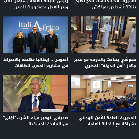
تأشيرات لأداء مناسك الحج تطيح
رئيس النيابة العامة يستقبل نائب
بثلاثة أشخاص بمراكش
وزير العدل بجمهورية الصين
الشعبية
حموشي يتباحث بالدوحة مع مدير
أخنوش .. إيطاليا مهتمة بالانخراط
جهاز “أمن الدولة” القطري
في مشاريع المغرب للطاقات
المتجددة
المديرية العامة للأمن الوطني
صديقي: توفير مياه الشرب “أوْلى”
بشراكة مع الأمانة العامة
من الفلاحة المسقية
للحكومة، تنظم ورشات للتكوين
وتبادل الخبرات