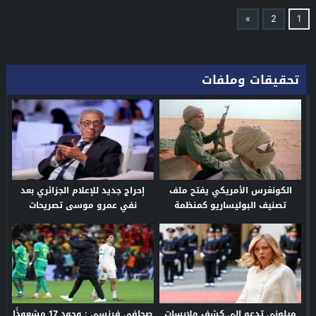
»
2
1
تحقيقات وملفات
الكونغرس الأمريكي يفتح ملف
إحراج جديد للإعلام الجزائري بعد
تصنيف البوليساريو كمنظمة
نفي عمرو موسى تصريحات
إرهابية
منسوبة إليه ضد المغرب
ميلوني تدعو إلى كشف ملابسات
صحافي فرنسي : وجود 17 مشعوذًا