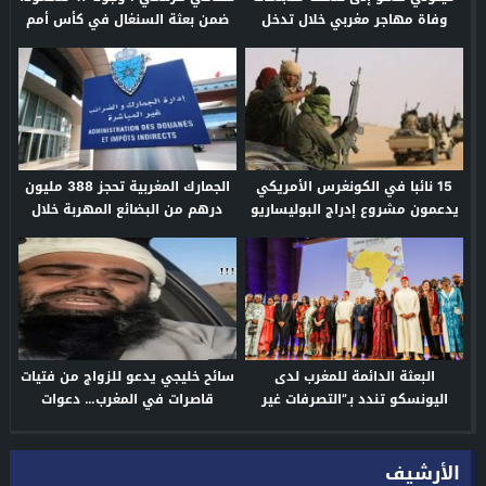
وفاة مهاجر مغربي خلال تدخل
ضمن بعثة السنغال في كأس أمم
أمني بإيطاليا
إفريقيا 2025
15 نائبا في الكونغرس الأمريكي
الجمارك المغربية تحجز 388 مليون
يدعمون مشروع إدراج البوليساريو
درهم من البضائع المهربة خلال
ضمن قائمة المنظمات الإرهابية
2025
البعثة الدائمة للمغرب لدى
سائح خليجي يدعو للزواج من فتيات
اليونسكو تندد بـ”التصرفات غير
قاصرات في المغرب… دعوات
المقبولة” للجزائر خلال أسبوع
لإطلاق حملات وقائية عاجلة
إفريقيا
الأرشيف