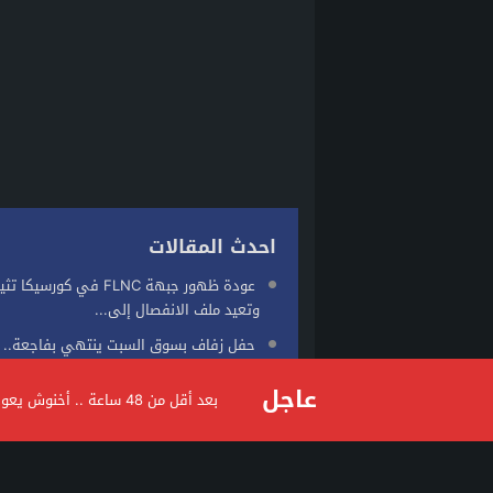
احدث المقالات
عودة ظهور جبهة FLNC في كورسيك
وتعيد ملف الانفصال إلى...
حفل زفاف بسوق السبت ينتهي بفاجعة.. 
وإصابة ثلاثة أشخاص في...
عاجل
بعد أقل من 48 ساعة .. أخنوش يعود من مايوركا وسط جدل واسع حول توقيت الرحلة
بوريطة يمثل جلالة الملك في حفل تنصيب 
الكولومبي الجديد
مكناس.. العثور على جثة شخص داخل مر
يستنفر السلطات