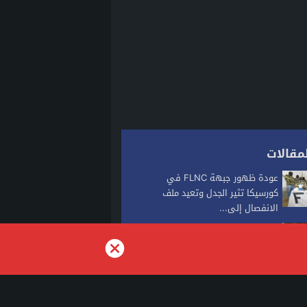
مقالات
عودة ظهور جبهة FLNC في
كورسيكا تثير الجدل وتعيد ملف
الانفصال إلى...
حفل زفاف بسوق السبت ينتهي
بفاجعة.. مقتل شاب وإصابة ثلاثة
أشخاص في...
بوريطة يمثل جلالة الملك في حفل
تنصيب الرئيس الكولومبي الجديد