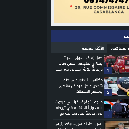
ث
ثر مشاهدة
الأكثر شعبية
حفل زفاف بسوق السبت
ينتهي بفاجعة.. مقتل شاب
وإصابة ثلاثة أشخاص في شجار
1
دموي
مكناس.. العثور على جثة
شخص داخل مرحاض مقهى
يستنفر السلطات
2
طنجة.. توقيف فرنسي مبحوث
عنه دولياً للاشتباه في تورطه
في جريمة قتل وتورطه مع
3
شبكة إجرامية
بسبب حادثة سير… وضع رئيس