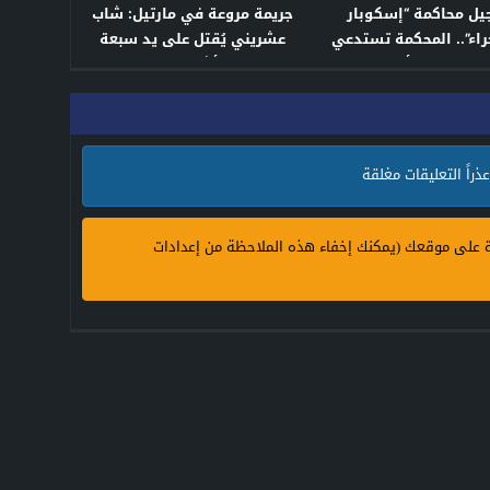
يل محاكمة “إسكوبار
جريمة مروعة في مارتيل: شاب
اء”.. المحكمة تستدعي
عشريني يُقتل على يد سبعة
لطيفة رأفت
أشخاص
عذراً التعليقات مغلقة
ة على موقعك (يمكنك إخفاء هذه الملاحظة من إعدادات