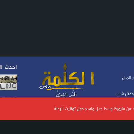
احدث ال
ا تثير الجدل
مقتل شاب
موقع إخباري مغربي متجدد على مدار 24 ساعة.يصدر عن
شركة، تأسس منذ سنة 2023، يهتم بالأخبار السياسية
الرئيس
والاقتصادية والاجتماعية.. ويتبنى الموقع خطا تحريريا
متوازنا ومستقلا
حاض مقهى