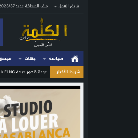
فريق العمل
ملف الصحافة عدد: 2023/37 ص
سياسة
جهات
مجتمع
شريط الأخبار
عودة ظهور جبهة FLNC في كورسيكا تثير الجدل وتعيد ملف الانفصال إلى الواجهة
Stop
Previous
Next