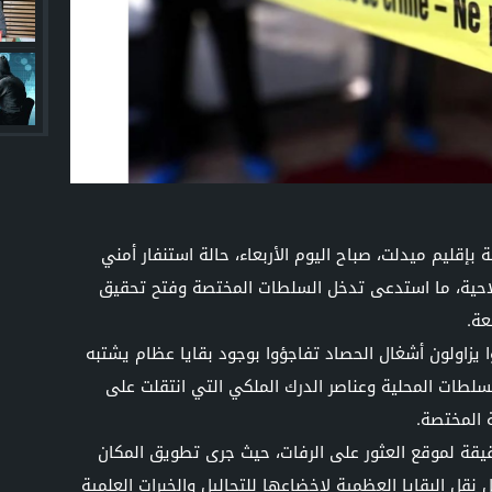
بإقليم ميدلت، صباح اليوم الأربعاء، حالة استنفار أمني
احية، ما استدعى تدخل السلطات المختصة وفتح تحقيق
ة.
ا يزاولون أشغال الحصاد تفاجؤوا بوجود بقايا عظام يشتبه
سلطات المحلية وعناصر الدرك الملكي التي انتقلت على
ة المختصة.
قيقة لموقع العثور على الرفات، حيث جرى تطويق المكان
ل نقل البقايا العظمية لإخضاعها للتحاليل والخبرات العلمية