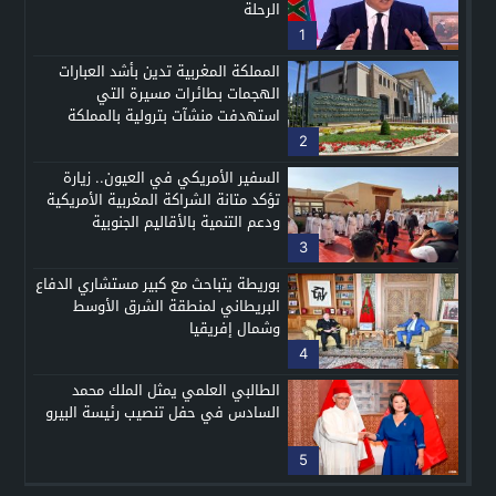
الرحلة
1
المملكة المغربية تدين بأشد العبارات
الهجمات بطائرات مسيرة التي
استهدفت منشآت بترولية بالمملكة
العربية السعودية الشقيقة
2
السفير الأمريكي في العيون.. زيارة
تؤكد متانة الشراكة المغربية الأمريكية
ودعم التنمية بالأقاليم الجنوبية
3
بوريطة يتباحث مع كبير مستشاري الدفاع
البريطاني لمنطقة الشرق الأوسط
وشمال إفريقيا
4
الطالبي العلمي يمثل الملك محمد
السادس في حفل تنصيب رئيسة البيرو
5