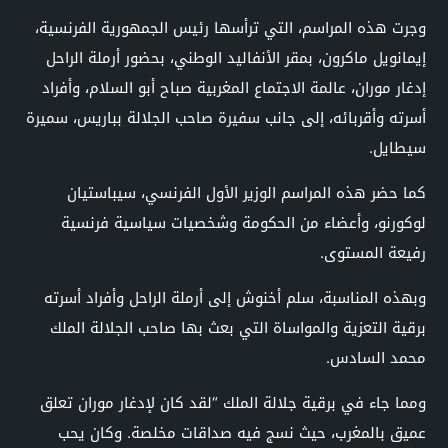
وجرت هذه المراسم، التي ترأسها رئيس الجمهورية الفرنسية،
إيمانويل ماكرون، بمقر الأنفاليد الوطني، بحضور أرملة الراحل
إدغار موران، عالمة الاجتماع المغربية صباح أبو السلام، وأفراد
أسرته وأقربائه، إلى جانب سفيرة صاحب الجلالة بباريس، سميرة
سيطايل.
كما حضر هذه المراسم الوزير الأول الفرنسي، سيباستيان
لوكورنو، وأعضاء من الحكومة وشخصيات سياسية فرنسية
رفيعة المستوى.
وبهذه المناسبة، سلم أخنوش إلى أرملة الراحل وأفراد أسرته
برقية التعزية والمواساة التي بعث بها صاحب الجلالة الملك
محمد السادس.
ومما جاء في برقية جلالة الملك “لقد كان لإدغار موران تعلق
عميق بالمغرب، حيث نسج فيه صداقات مخلصة. وكان يحب