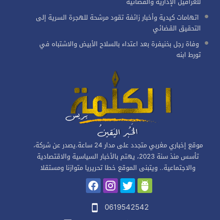
للعراقيل الإدارية والقضائية
اتهامات كيدية وأخبار زائفة تقود مرشحة للهجرة السرية إلى
التحقيق القضائي
وفاة رجل بخنيفرة بعد اعتداء بالسلاح الأبيض والاشتباه في
تورط ابنه
موقع إخباري مغربي متجدد على مدار 24 ساعة.يصدر عن شركة،
تأسس منذ سنة 2023، يهتم بالأخبار السياسية والاقتصادية
والاجتماعية.. ويتبنى الموقع خطا تحريريا متوازنا ومستقلا
0619542542