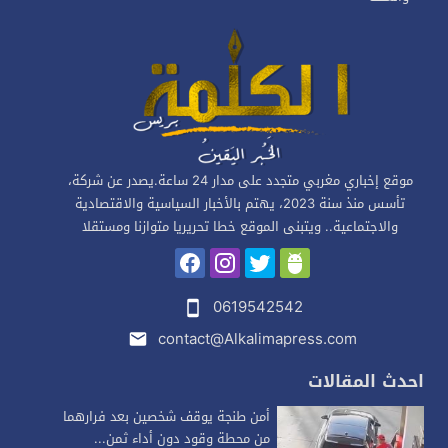
موقع إخباري مغربي متجدد على مدار 24 ساعة.يصدر عن شركة،
تأسس منذ سنة 2023، يهتم بالأخبار السياسية والاقتصادية
والاجتماعية.. ويتبنى الموقع خطا تحريريا متوازنا ومستقلا
0619542542
contact@Alkalimapress.com
احدث المقالات
أمن طنجة يوقف شخصين بعد فرارهما
من محطة وقود دون أداء ثمن...