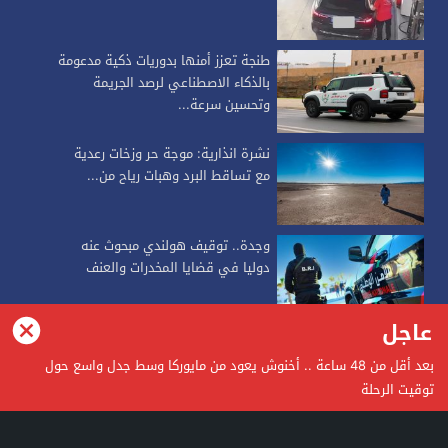
طنجة تعزز أمنها بدوريات ذكية مدعومة
بالذكاء الاصطناعي لرصد الجريمة
وتحسين سرعة...
نشرة انذارية: موجة حر وزخات رعدية
مع تساقط البرد وهبات رياح من...
وجدة.. توقيف هولندي مبحوث عنه
دوليا في قضايا المخدرات والعنف
عاجل
alkalimapress
بعد أقل من 48 ساعة .. أخنوش يعود من مايوركا وسط جدل واسع حول
توقيت الرحلة
alkalimapress