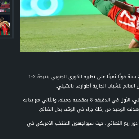
حقق المنتخب الوطني المغربي لأقل من 20 سنة فوزًا ثمينًا على نظيره الكوري الجنوبي بنتيجة 2-1
العالم للشباب الجارية أطوارها بالشيلي.
وسجل ياسين الزبيري هدفي المنتخب الوطني، الأول في الدقيقة 8 بمقصية جميلة، والثاني مع بداية
هدفه الوحيد من ركلة جزاء في الوقت بدل الضائع.
 دور ربع النهائي، حيث سيواجهون المنتخب الأمريكي في