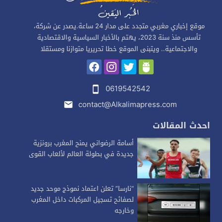
موقع إخباري مغربي متجدد على مدار 24 ساعة.يصدر عن شركة،
تأسس منذ سنة 2023، يهتم بالأخبار السياسية والاقتصادية
والاجتماعية.. ويتبنى الموقع خطا تحريريا متوازنا ومستقلا
0619542542
contact@Alkalimapress.com
احدث المقالات
أسامة الرضواني يمنح المغرب برونزية
جديدة في بطولة العالم لألعاب القوى
“نارسا” تعلن اعتماد نموذج موحد جديد
لصفائح تسجيل المركبات داخل المغرب
وخارجه