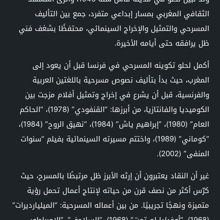
الثقافي المغربي بمسار إبداعي متفرد، جمع بين التأليف
المسرحي والتمثيل والإخراج السينمائي، محتفظًا بشغف فني
ظل يرافقه حتى أيامه الأخيرة.
أكمل لحلو تكوينه المسرحي في فرنسا قبل أن يعود إلى
المغرب، حيث بدأ بتأليف نصوص مسرحية باللغتين العربية
والفرنسية، قبل أن يشرع في إخراج وتمثيل أفلام مزجت بين
الكوميديا والفانتازيا، من أبرزها: “القنفودي” (1978)، “الحاكم
العام” (1980)، “إبراهيم ياش” (1984)، “نهيق الروح” (1984)،
“كوماني” (1989)، واختتم مسيرته السينمائية بفيلم “سنوات
المنفى” (2002).
غير أن النقاد يعتبرون أن إرثه الأبرز ظل مرتبطًا بالمسرح، حيث
كرّس أكثر من نصف قرن من حياته لإنتاج أعمال تحمل رؤية
متميزة ونهجًا تجريبيًا. من بين أعماله المسرحية: “الميليارديرات”
(1968)، “أوفيليا لم تمت” (1968)، “السلاحف”، “الإمبراطور