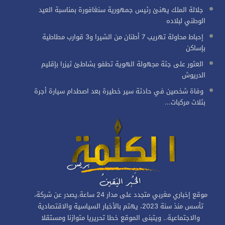
جلالة الملك يهنئ رئيس جمهورية سنغافورة بمناسبة العيد
الوطني لبلاده
إحباط محاولة تهريب 7 أطنان من الشيرا و3 قوارب مطاطية
بإساكن
العثور على جثة مجهولة الهوية تطفو بشاطئ ثيزرا بإقليم
الدريوش
وفاة شخصين في حادثة سير خطيرة بعد اصطدام سيارة أجرة
بثلاث مركبات...
موقع إخباري مغربي متجدد على مدار 24 ساعة.يصدر عن شركة،
تأسس منذ سنة 2023، يهتم بالأخبار السياسية والاقتصادية
والاجتماعية.. ويتبنى الموقع خطا تحريريا متوازنا ومستقلا