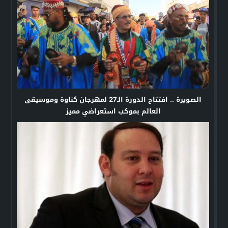
الصويرة .. افتتاح الدورة الـ27 لمهرجان كناوة وموسيقى
العالم بموكب استعراضي مميز