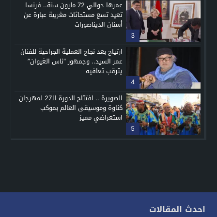
عمرها حوالي 72 مليون سنة.. فرنسا
تعيد تسع مستحاثات مغربية عبارة عن
أسنان الديناصورات
3
ارتياح بعد نجاح العملية الجراحية للفنان
عمر السيد.. وجمهور “ناس الغيوان”
يترقب تعافيه
4
الصويرة .. افتتاح الدورة الـ27 لمهرجان
كناوة وموسيقى العالم بموكب
استعراضي مميز
5
احدث المقالات