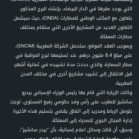
التي يوجد مقرها في الدار البيضاء، بإنشاء البرج المذكور،
بتعاون مع المكتب الوطني للمطارات (ONDA)، حيث سيشمل
التعاون العديد من المشاريع الأخرى التي ستقام بمختلف
مطارات المملكة.
وبموجب العقد الموقع، ستحصل الشركة المغربية (SNCIM)،
على مبلغ 8.4 مليون درهم، عند تسليمها لبرج المراقبة في
مطار السمارة، والذي حددت مدة تشييده في ثمانية أشهر،
قبل الانتقال إلى تشييد مشاريع أخرى في مختلف المدن
المغربية.
وكانت الزيارة التي قام بها رئيس الوزراء الإسباني بيدرو
سانشيز للمغرب، على رأس وفد حكومي رفيع المستوى، توجت
بتوصل الرباط ومدريد إلى اتفاق يقضي بتسليم هذه الأخيرة
إدارة المجال الجوي للصحراء إلى المملكة.
وسبق، أن قالت وسائل اعلام إسبانية، بأن “بيدر سانشيز”،
رئيس حكومة الجارة الشمالية، بعد لقائه بالملك محمد