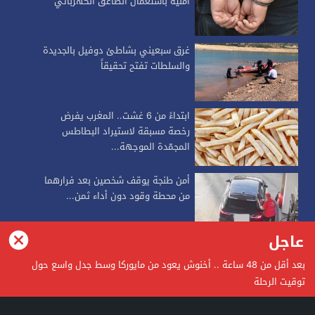
أمنية باستعمال الصاعق الكهربائي
غرق سبعيني بشاطئ دوفيل بالجديدة
والسلطات تفتح تحقيقاً
ابتداءً من 6 غشت.. المغرب يفرض
رخصة مسبقة لاستيراد البطاطس
المجمّدة الموجهة...
أمن طنجة يوقف شخصين بعد فرارهما
من محطة وقود دون أداء ثمن...
عاجل
alkalimapress
بعد أقل من 48 ساعة .. أخنوش يعود من مايوركا وسط جدل واسع حول
توقيت الرحلة
alkalimapress