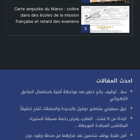
Carte amputée du Maroc : colère
dans des écoles de la mission
française et retard des examens
5
احدث المقالات
سلا.. توقيف جانح خطير بعد مواجهة أمنية باستعمال الصاعق
الكهربائي
غرق سبعيني بشاطئ دوفيل بالجديدة والسلطات تفتح تحقيقاً
ابتداءً من 6 غشت.. المغرب يفرض رخصة مسبقة لاستيراد
البطاطس المجمّدة الموجهة...
أمن طنجة يوقف شخصين بعد فرارهما من محطة وقود دون