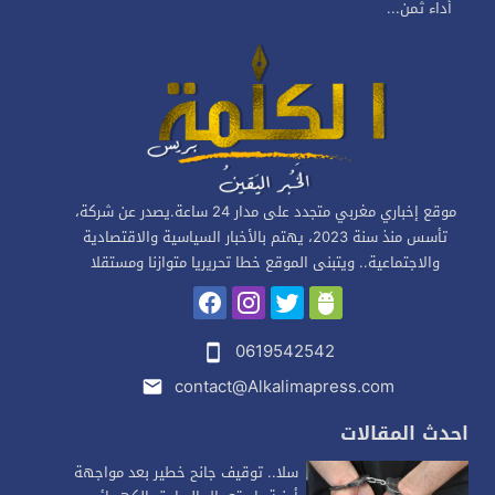
أداء ثمن...
موقع إخباري مغربي متجدد على مدار 24 ساعة.يصدر عن شركة،
تأسس منذ سنة 2023، يهتم بالأخبار السياسية والاقتصادية
والاجتماعية.. ويتبنى الموقع خطا تحريريا متوازنا ومستقلا
0619542542
contact@Alkalimapress.com
احدث المقالات
سلا.. توقيف جانح خطير بعد مواجهة