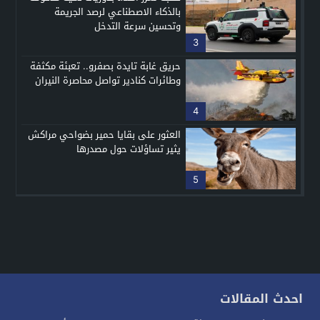
بالذكاء الاصطناعي لرصد الجريمة
وتحسين سرعة التدخل
3
حريق غابة تايدة بصفرو.. تعبئة مكثفة
وطائرات كنادير تواصل محاصرة النيران
4
العثور على بقايا حمير بضواحي مراكش
يثير تساؤلات حول مصدرها
5
احدث المقالات