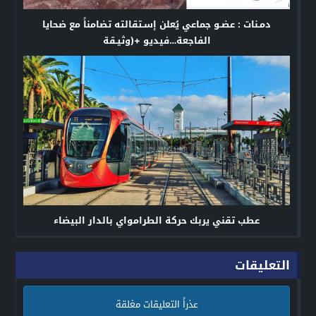
دمـنات : عضـو جماعي يُعلن إسـتقالته تضامناً مع ضحايا
الفاجعة…فيديو +(وثيـقة
عطب تقني يربك حركة الطرامواي بالدار البيضاء
التعليقات
عذراً التعليقات مغلقة