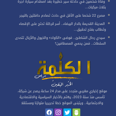
وفاة شخصين في حادثة سير خطيرة بعد اصطدام سيارة أجرة
بثلاث مركبات...
مصرع 22 شخصا على الأقل في حادث تصادم حافلتين بالنيجر
المدينة القديمة بالدار البيضاء.. أسر مُرحّلة تحتج على الإقصاء
وتطالب بفتح تحقيق...
سيدي رحال الشاطئ.. فوضى «الكواد» والخيول والأزبال تتحدى
السلطات.. فمن يحمي المصطافين؟
موقع إخباري مغربي متجدد على مدار 24 ساعة.يصدر عن شركة،
تأسس منذ سنة 2023، يهتم بالأخبار السياسية والاقتصادية
والاجتماعية.. ويتبنى الموقع خطا تحريريا متوازنا ومستقلا