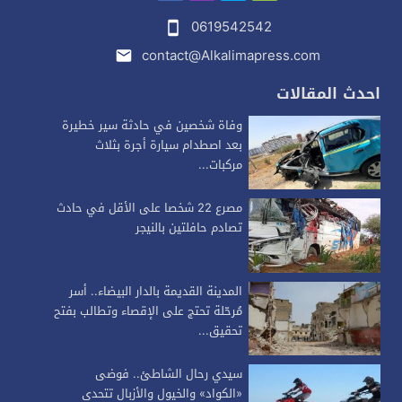
0619542542
contact@Alkalimapress.com
احدث المقالات
وفاة شخصين في حادثة سير خطيرة
بعد اصطدام سيارة أجرة بثلاث
مركبات...
مصرع 22 شخصا على الأقل في حادث
تصادم حافلتين بالنيجر
المدينة القديمة بالدار البيضاء.. أسر
مُرحّلة تحتج على الإقصاء وتطالب بفتح
تحقيق...
سيدي رحال الشاطئ.. فوضى
«الكواد» والخيول والأزبال تتحدى