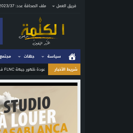
فريق العمل
ملف الصحافة عدد: 2023/37 ص
سياسة
جهات
مجتمع
شريط الأخبار
عودة ظهور جبهة FLNC في كورسيكا تثير الجدل وتعيد ملف الانفصال إلى الواجهة
Stop
Previous
Next