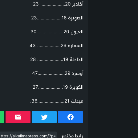
أكادير 20……………….. 23
الصويرة 16………………..23
العيون 20………………….30
السمارة 26………………. 43
الداخلة 19………………… 28
أوسرد 29………………….47
الكويرة 19………………..27
ميدلت 21………………….36.
رابط مختصر