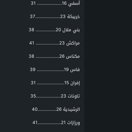
آسفي 16………………… 31
خريبكة 23…………………37
بني ملال 20…………….. 38
مراكش 23……………….. 41
مكناس 26……………….. 38
فاس 19………………….. 39
إفران 15………………….. 31
تاونات 23…………………35
الرشيدية 26…………….40
ورزازات 21………………..41