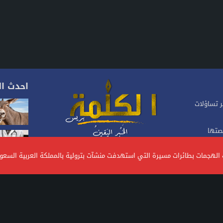
احدث ال
ر تساؤلات
نصتها
موقع إخباري مغربي متجدد على مدار 24 ساعة.يصدر عن
ات الهجمات بطائرات مسيرة التي استهدفت منشآت بترولية بالمملكة العربية السع
شركة، تأسس منذ سنة 2023، يهتم بالأخبار السياسية
 لكرة
والاقتصادية والاجتماعية.. ويتبنى الموقع خطا تحريريا
متوازنا ومستقلا
ة في حملة
0619542542