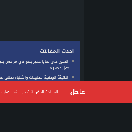
احدث المقالات
العثور على بقايا حمير بضواحي مراكش يثي
حول مصدرها
الهيئة الوطنية للطبيبات والأطباء تطلق م
الرقمية الجديدة لتعزيز الخدمات الطبية
عاجل
المملكة المغربية تدين بأشد العبار
الشرطة تداهم مقر الاتحاد الكوري الجنوبي
القدم
الجرافات تصل محلات الحداد بسوق القريع
لتحرير الملك العمومي ووضع...