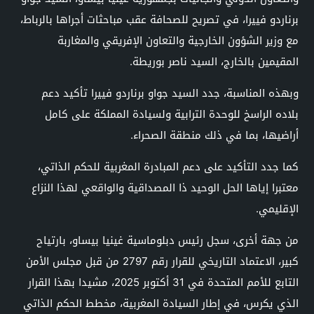
برناردو فييرا، في تصريح للصحافة عقب مباحثات أجراها بالرباط،
مع وزير الشؤون الخارجية والتعاون الإفريقي والمغاربة
المقيمين بالخارج، السيد ناصر بوريطة.
وبهذه المناسبة، جدد السيد جواو برناردو فييرا تأكيد دعم
بلاده الراسخ للوحدة الترابية ولسيادة المملكة على كامل
أراضيها، بما في ذلك منطقة الصحراء.
كما جدد التأكيد على دعم المبادرة المغربية للحكم الذاتي،
معتبرا إياها الحل الوحيد ذا المصداقية والواقعي لهذا النزاع
الإقليمي.
من جهة أخرى، سجل رئيس دبلوماسية غينيا بيساو، بارتياح
كبير، الاعتماد التاريخي للقرار رقم 2797 من قبل مجلس الأمن
التابع للأمم المتحدة في 31 أكتوبر 2025، مشيدا بهذا القرار
الذي يكرس، في إطار السيادة المغربية، مخطط الحكم الذاتي