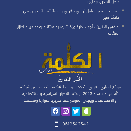
داخل المغرب وخارجه
إيطاليا.. مصرع عامل زراعي مغربي وإصابة ثمانية آخرين في
حادثة سير
طقس الاثنين.. أجواء حارة وزخات رعدية مرتقبة بعدد من مناطق
المغرب
موقع إخباري مغربي متجدد على مدار 24 ساعة.يصدر عن شركة،
تأسس منذ سنة 2023، يهتم بالأخبار السياسية والاقتصادية
والاجتماعية.. ويتبنى الموقع خطا تحريريا متوازنا ومستقلا
0619542542