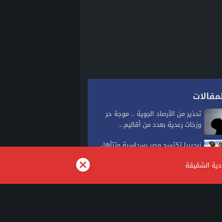
مقالات
تحذير من الأرصاد الجوية .. موجة حر
وزخات رعدية بعدد من أقاليم...
نيجيريا تكتسح مصر بسداسية وتتأهل
إلى ربع نهائي كأس أمم إفريقيا
ودية الشقيقة
للسيدات...
الدار البيضاء تشهد أول تطبيق للسوار
الإلكتروني في قضية شيك
توقعات طقس اليوم الخميس بالمغرب