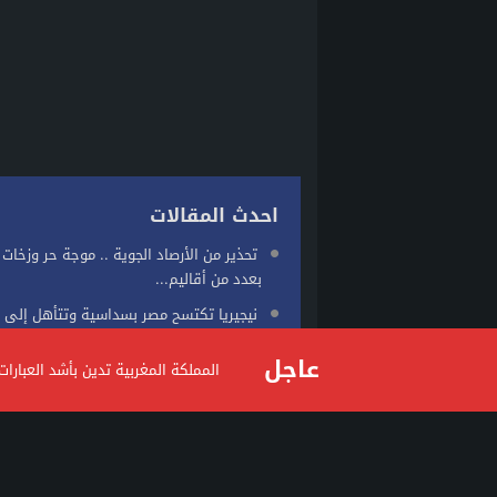
احدث المقالات
تحذير من الأرصاد الجوية .. موجة حر وزخات 
بعدد من أقاليم...
نيجيريا تكتسح مصر بسداسية وتتأهل إلى 
كأس أمم إفريقيا للسيدات...
عاجل
المملكة المغربية تدين بأشد العبار
الدار البيضاء تشهد أول تطبيق للسوار الإل
في قضية شيك
توقعات طقس اليوم الخميس بالمغرب