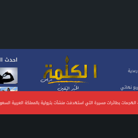
احدث ال
رعدية
ربع نهائي
موقع إخباري مغربي متجدد على مدار 24 ساعة.يصدر عن
ات الهجمات بطائرات مسيرة التي استهدفت منشآت بترولية بالمملكة العربية السع
شركة، تأسس منذ سنة 2023، يهتم بالأخبار السياسية
كتروني
والاقتصادية والاجتماعية.. ويتبنى الموقع خطا تحريريا
متوازنا ومستقلا