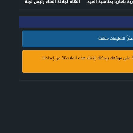
ة بلغاريا بمناسبة العيد
الهام لجلالة الملك رئيس لجنة
الوطني لبلادها
القدس في الدفاع عن القضية
الفلسطينية
عذراً التعليقات مغلقة
ة على موقعك (يمكنك إخفاء هذه الملاحظة من إعدادات