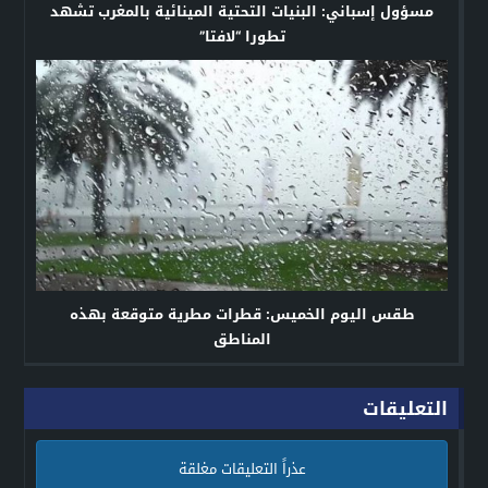
مسؤول إسباني: البنيات التحتية المينائية بالمغرب تشهد
تطورا “لافتا”
طقس اليوم الخميس: قطرات مطرية متوقعة بهذه
المناطق
التعليقات
عذراً التعليقات مغلقة