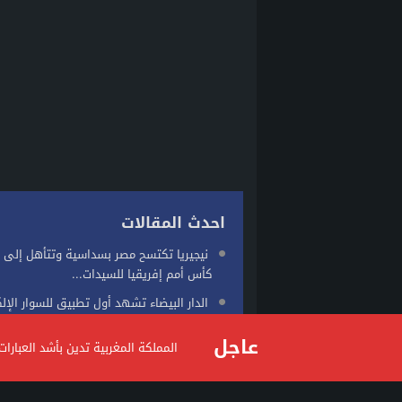
احدث المقالات
نيجيريا تكتسح مصر بسداسية وتتأهل إلى 
كأس أمم إفريقيا للسيدات...
الدار البيضاء تشهد أول تطبيق للسوار الإل
في قضية شيك
عاجل
المملكة المغربية تدين بأشد العبار
توقعات طقس اليوم الخميس بالمغرب
مراكش.. توقيف شخص متهم بابتزاز سائحين
وانتحال صفة مرشد سياحي