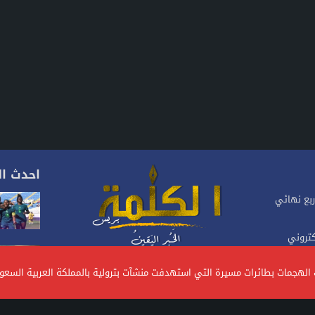
احدث ال
ربع نهائي
كتروني
موقع إخباري مغربي متجدد على مدار 24 ساعة.يصدر عن
ات الهجمات بطائرات مسيرة التي استهدفت منشآت بترولية بالمملكة العربية السع
شركة، تأسس منذ سنة 2023، يهتم بالأخبار السياسية
والاقتصادية والاجتماعية.. ويتبنى الموقع خطا تحريريا
 أجنبيين
متوازنا ومستقلا