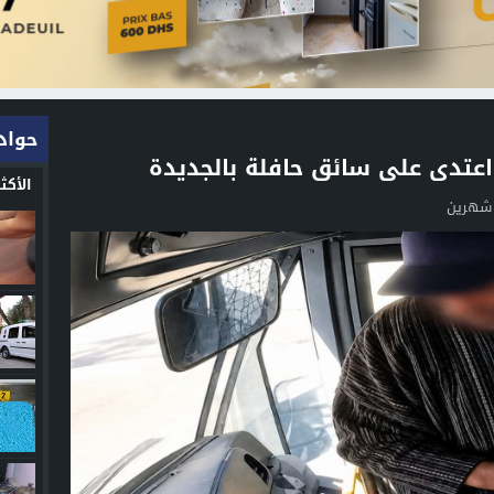
حواد
الأك
 شهرين