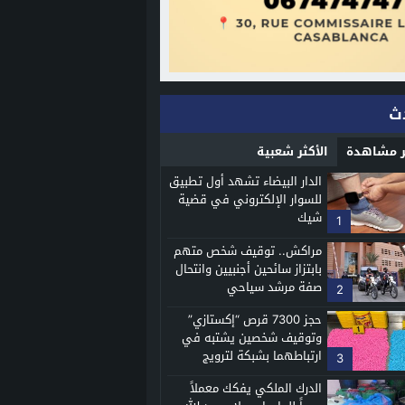
ث
ثر مشاهدة
الأكثر شعبية
الدار البيضاء تشهد أول تطبيق
للسوار الإلكتروني في قضية
شيك
1
مراكش.. توقيف شخص متهم
بابتزاز سائحين أجنبيين وانتحال
صفة مرشد سياحي
2
حجز 7300 قرص “إكستازي”
وتوقيف شخصين يشتبه في
ارتباطهما بشبكة لترويج
3
المخدرات الاصطناعية
الدرك الملكي يفكك معملاً