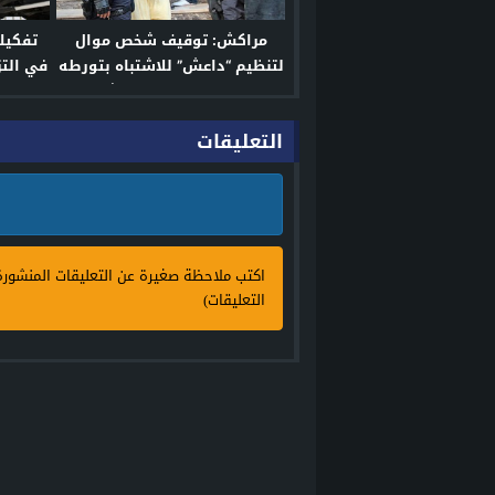
مراكش: توقيف شخص موال
تفكيك
لتنظيم “داعش” للاشتباه بتورطه
في التز
في التحضير لتنفيذ مشاريع
إرهابية بالغة الخطورة
التعليقات
اكتب ملاحظة صغيرة عن التعليقات المنشور
التعليقات)