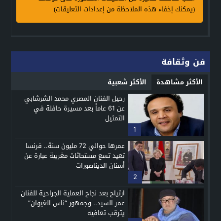
(يمكنك إخفاء هذه الملاحظة من إعدادات التعليقات)
فن وثقافة
الأكثر مشاهدة
الأكثر شعبية
رحيل الفنان المصري محمد الشرشابي
عن 61 عاماً بعد مسيرة حافلة في
التمثيل
1
عمرها حوالي 72 مليون سنة.. فرنسا
تعيد تسع مستحاثات مغربية عبارة عن
أسنان الديناصورات
2
ارتياح بعد نجاح العملية الجراحية للفنان
عمر السيد.. وجمهور “ناس الغيوان”
يترقب تعافيه