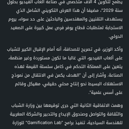
يطمح لتكوين 4 آلاف متخصص في صناعة ألعاب الفيديو بحلول
سنة 2029″، مضيفا أن هذا العرض التكويني الشامل الذي
يستهدف التقنيين والمهندسين والباحثين على حد سواء، يروم
الاستجابة لمتطلبات قطاع يوفر فرص عمل كبيرة على الصعيد
الدولي.
وأكد الوزير، في تصريح للصحافة، أنه أمام الإقبال الكبير للشباب
على ألعاب الفيديو، التي غالبا ما تكون مستوردة وغير منظمة،
يتعين على المملكة التحكم في كامل سلسلة القيمة لهذه
الصناعة. وأشار إلى أن “الهدف يكمن في الانتقال من نموذج
الاستهلاك البسيط نحو إنتاج محلي حقيقي، مهيكل وقائم
على أسس علمية”.
وهمت الاتفاقية الثانية التي جرى توقيعها بين وزارة الشباب
والثقافة والتواصل وصندوق الإيداع والتدبير والشركة المغربية
للهندسة السياحية، تنفيذ برامج “Gamification Lab” للوزارة