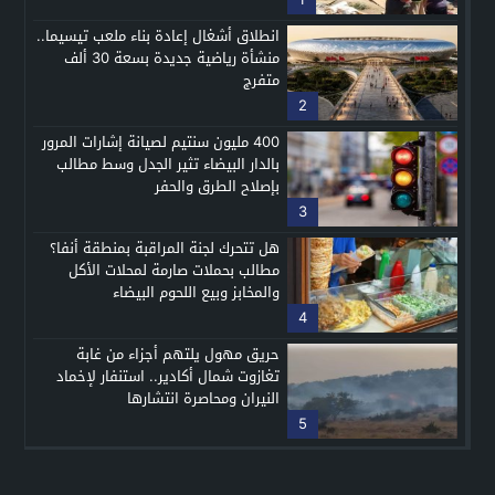
انطلاق أشغال إعادة بناء ملعب تيسيما..
منشأة رياضية جديدة بسعة 30 ألف
متفرج
2
400 مليون سنتيم لصيانة إشارات المرور
بالدار البيضاء تثير الجدل وسط مطالب
بإصلاح الطرق والحفر
3
هل تتحرك لجنة المراقبة بمنطقة أنفا؟
مطالب بحملات صارمة لمحلات الأكل
والمخابز وبيع اللحوم البيضاء
4
حريق مهول يلتهم أجزاء من غابة
تغازوت شمال أكادير.. استنفار لإخماد
النيران ومحاصرة انتشارها
5