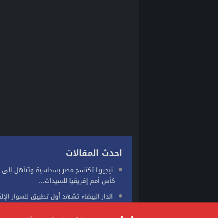
احدث المقالات
نيجيريا تكتسح مصر بسداسية وتتأهل إلى 
كأس أمم إفريقيا للسيدات...
الدار البيضاء تشهد أول تطبيق للسوار الإل
في قضية شيك