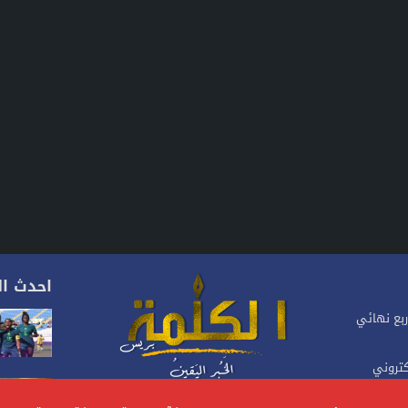
احدث ال
ربع نهائي
كتروني
موقع إخباري مغربي متجدد على مدار 24 ساعة.يصدر عن