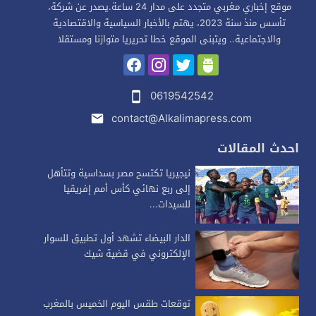
موقع إخباري مغربي متجدد على مدار 24 ساعة.يصدر عن شركة،
تأسس منذ سنة 2023، يهتم بالأخبار السياسية والاقتصادية
والاجتماعية.. ويتبنى الموقع خطا تحريريا متوازنا ومستقلا
0619542542
contact@Alkalimapress.com
احدث المقالات
نيجيريا تكتسح مصر بسداسية وتتأهل
إلى ربع نهائي كأس أمم إفريقيا
للسيدات...
الدار البيضاء تشهد أول تطبيق للسوار
الإلكتروني في قضية شيك
توقعات طقس اليوم الخميس بالمغرب