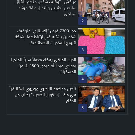
مراكش.. توقيف شخص متهم بابتزاز
سائحين أجنبيين وانتحال صفة مرشد
سياحي
2
حجز 7300 قرص “إكستازي” وتوقيف
شخصين يشتبه في ارتباطهما بشبكة
لترويج المخدرات الاصطناعية
3
الدرك الملكي يفكك معملاً سرياً للماحيا
بمولاي عبد الله ويحجز 1500 لتر من
المسكرات
4
تأجيل محاكمة الناصري وبعيوي استئنافياً
في ملف “إسكوبار الصحراء” بطلب من
الدفاع
5