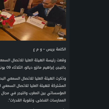
الكلمة بريس – و م ع
وقعت رئيسة الهيئة العليا للاتصال السمع
بالنيجر، إبراهيم مانزو ديالو، الثلاثاء 09 يونيو بالرباط، اتفاقية إطار للشراكة بين مؤسستي التقنين.
وذكرت الهيئة العليا للاتصال السمعي البص
المشتركة للهيئة العليا للاتصال السمعي ال
المؤسساتي بين المغرب والنيجر في مجال حك
الممارسات الفضلى، وتقوية القدرات”.