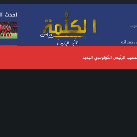
احدث ال
نوب
ى صحرائه
موقع إخباري مغربي متجدد على مدار 24 ساعة.يصدر عن
الباحثين
نصيب الرئيس الكولومبي الجديد
شركة، تأسس منذ سنة 2023، يهتم بالأخبار السياسية
والاقتصادية والاجتماعية.. ويتبنى الموقع خطا تحريريا
الفرنسي
متوازنا ومستقلا
0619542542
contact@Alkalimapress.com