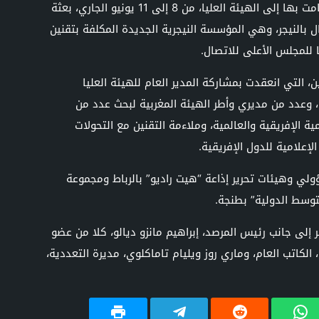
وجرت مراسم التوقيع بمناسبة زيارة عمل قامت بها إلى الهيئة العليا، من 8 إلى 11 يونيو الجاري، بعثة
 بالنيجر، وهي المؤسسة النيجرية الجديدة المكلفة بتقنين
 التي انعقدت بمشاركة المدير العام للهيئة العليا
وعدد من مديري وأطر الهيئة المغربية لبحث عدد من
ية الإفريقية والعالمية، وملاءمة التقنين مع التحولات
إعلامية للدول الإفريقية.
لي وهيئات تحرير إذاعة “هيت راديو” بالرباط ومجموعة
 إلى جانب رئيس المرصد، إبراهيم مانزو ديالو، كلا من عضو
الكاتب العام، وماري روز ويليام تاماكلوي، مديرة التعددية،