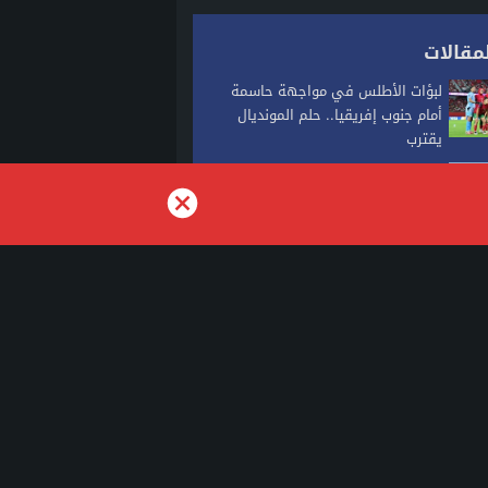
مقالات
لبؤات الأطلس في مواجهة حاسمة
أمام جنوب إفريقيا.. حلم المونديال
يقترب
كولومبيا تعلن الاعتراف بسيادة
المغرب على صحرائه
تحذير للمغاربة من نصب إلكتروني
يستهدف الباحثين عن شقق مفروشة
لقضاء العطلة
برقية تهنئة إلى جلالة الملك من
الرئيس الفرنسي إيمانويل ماكرون
بمناسبة عيد...
alkalimapress