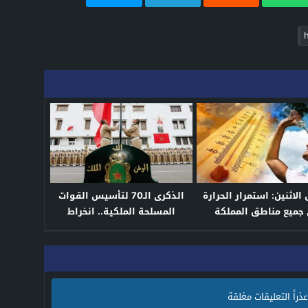
اثنين: استمرار الحرارة
الذكرى الـ70 لتأسيس القوات
جميع مناطق المملكة
المسلحة الملكية.. انخراط
إنساني وتحديث متواصل
عذراً التعليقات مغلقة