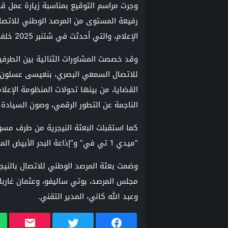
رفيعة المستوى من المرصد الوطني للاتصال
الإعلام، والتي أحدثت في شتنبر 2025 خلفا للمجلس الأعلى للاتصال.
وقد خصصت المشاورات الثنائية بين الطرفين،
للاتصال السمعي البصري، بنعيسى عسلون، 
القضايا، من بينها تحولات المنظومة الإعلام
الناجمة عن التطور الرقمي، وصون السيادة ال
كما استقبلت البعثة النيجرية من طرف مسؤو
“ميدي 1 تي في” و”إذاعة البحر الأبيض المتوسط الدولية” بطنجة.
وضمت بعثة المرصد الوطني للاتصال بالنيجر
مجلس المرصد، بوتي ساليفو، وعثمان غاربا، 
وعبد الله كاني، المدير التقني.