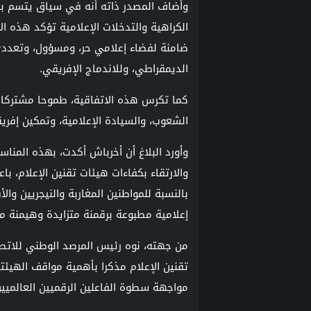
وأضاف المصدر ذاته أنه في سياق يتسم بال
الكراهية والتدخلات الإعلامية تؤكد هذه الا
ضامنة لفضاء إعلامي حر، ومسؤول، وتعددي
الديمقراطي، وللاندماج الإفريقي.
كما تكرس هذه الاتفاقية، طموحا مشتركا ي
الشعوب، والسيادة الإعلامية، وتمكين إفريق
وأورد البلاغ أن أخرباش أكدت، بهذه المناسبة
والارتقاء بكفاءات هيئات تقنين الإعلام، ب
بالنسبة للمواطنين المغاربة والنيجريين و
إعلامية مطبوعة برقمنة متزايدة وهيمنة متن
من جهته، نوه رئيس المرصد الوطني للاتصا
تقنين الإعلام مذكرا بأهمية مواقف الهيئتي
مواجهة سطوة الفاعلين الرقميين العالميين