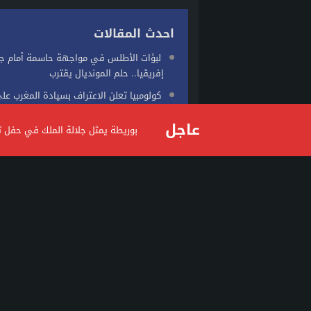
احدث المقالات
لبؤات الأطلس في مواجهة حاسمة أمام ج
إفريقيا.. حلم المونديال يقترب
كولومبيا تعلن الاعتراف بسيادة المغرب عل
تحذير للمغاربة من نصب إلكتروني يستهدف 
عاجل
بوريطة يمثل جلالة الملك في حفل ت
عن شقق مفروشة لقضاء العطلة
برقية تهنئة إلى جلالة الملك من الرئيس 
إيمانويل ماكرون بمناسبة عيد...
alkalimapress