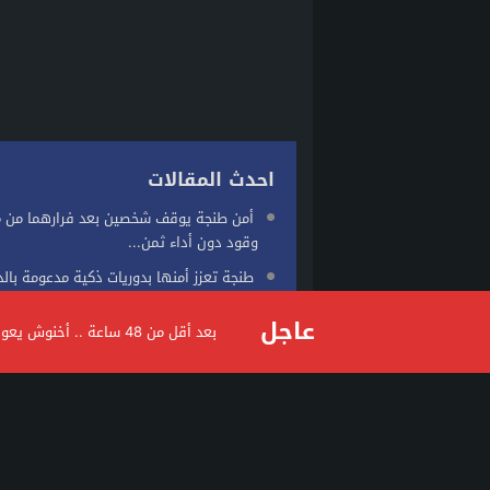
احدث المقالات
أمن طنجة يوقف شخصين بعد فرارهما من 
وقود دون أداء ثمن...
طنجة تعزز أمنها بدوريات ذكية مدعومة بالذ
الاصطناعي لرصد الجريمة وتحسين سرعة...
عاجل
بعد أقل من 48 ساعة .. أخنوش يعود من مايوركا وسط جدل واسع حول توقيت الرحلة
نشرة انذارية: موجة حر وزخات رعدية مع تس
وهبات رياح من...
وجدة.. توقيف هولندي مبحوث عنه دوليا ف
المخدرات والعنف