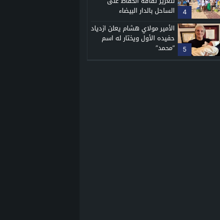
لتعزيز ثقافة الحفاظ على
الساحل بالدار البيضاء
4
الأمير مولاي هشام يعلن ازدياد
حفيده الأول ويختار له اسم
“محمد”
5