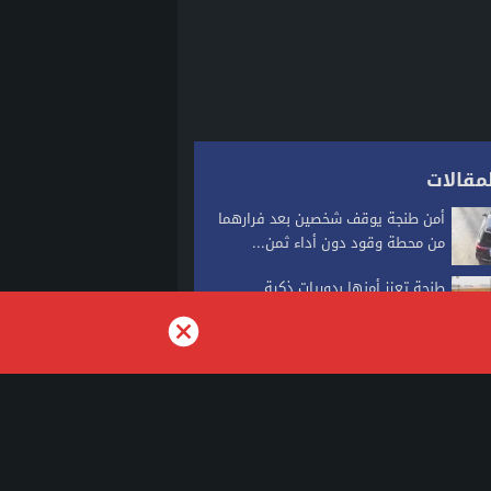
مقالات
أمن طنجة يوقف شخصين بعد فرارهما
من محطة وقود دون أداء ثمن...
طنجة تعزز أمنها بدوريات ذكية
مدعومة بالذكاء الاصطناعي لرصد
الجريمة وتحسين سرعة...
نشرة انذارية: موجة حر وزخات رعدية
مع تساقط البرد وهبات رياح من...
وجدة.. توقيف هولندي مبحوث عنه
دوليا في قضايا المخدرات والعنف