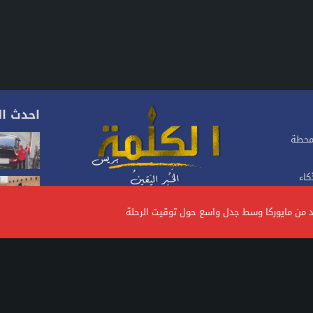
احدث ال
محطة
كاء
موقع إخباري مغربي متجدد على مدار 24 ساعة.يصدر عن
شركة، تأسس منذ سنة 2023، يهتم بالأخبار السياسية
اقط البرد
والاقتصادية والاجتماعية.. ويتبنى الموقع خطا تحريريا
متوازنا ومستقلا
ي قضايا
0619542542