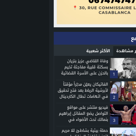
ع
ثر مشاهدة
الأكثر شعبية
وفاة القاضي عزيز بنزيان
بسكتة قلبية مفاجئة تخيم
بالحزن على الأسرة القضائية
1
الفاتيكان يعيّن مدبّراً مؤقتاً
لأبرشية الرباط بعد فتح تحقيق
في اتهامات تطال الكاردينال
2
لوبيز روميرو
فيديو منتشر على مواقع
التواصل يضع المقاتل إبراهيم
بنمالك تحت الأضواء في
3
برشلونة
حملة بيئية بشاطئ للا مريم