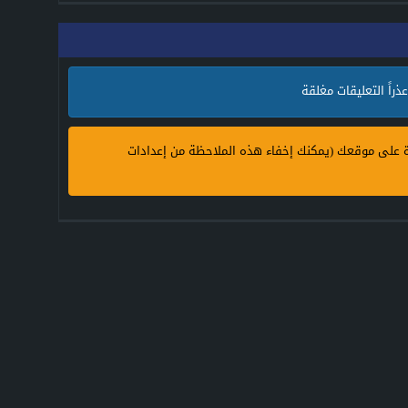
بليبروفيل
عذراً التعليقات مغلقة
ة على موقعك (يمكنك إخفاء هذه الملاحظة من إعدادات