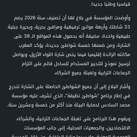
قياسيا وطنيا جديدا.
وأوضحت المؤسسة في بلاغ لها أن تصنيف سنة 2026 يضم
33 شاطئا، وأربعة موانئ ترفيهية ومرافئ بحرية، وبحيرة جبلية
طبيعية واحدة، مضيفة أنه بحصول هذه المواقع الـ 38 على
الشارة، ومن ضمنها خمسة شواطئ جديدة، يؤكد المغرب
مكانته الرائدة إقليميا فيما يخص شارة اللواء الأزرق، ويواصل
ترسيخ نموذج للتدبير المستدام للساحل قائم على التزام
الجماعات الترابية وتعبئة جميع الشركاء.
وأشار البلاغ إلى أن جميع الشواطئ الحاصلة على الشارة تندرج
في إطار برنامج “شواطئ نظيفة”، الذي تشرف عليه مؤسسة
محمد السادس لحماية البيئة منذ أكثر من خمسة وعشرين سنة.
ويقوم هذا البرنامج على تعبئة الجماعات الترابية، والشركاء
الاقتصاديين، والجمعيات المحلية، إلى جانب المؤسسات
العمومية المعنية، ولا سيما وزارة الداخلية، من خلال المديرية