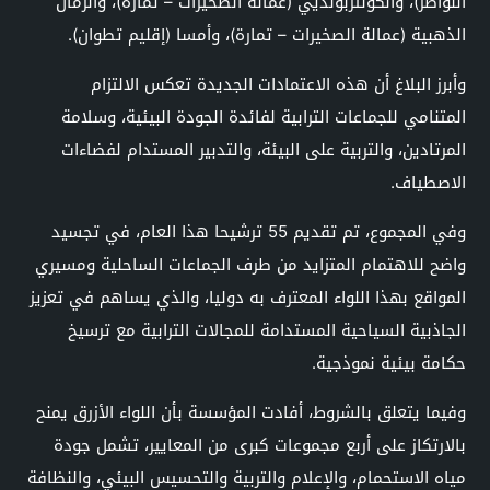
النواصر)، والكونتربونديي (عمالة الصخيرات – تمارة)، والرمال
الذهبية (عمالة الصخيرات – تمارة)، وأمسا (إقليم تطوان).
وأبرز البلاغ أن هذه الاعتمادات الجديدة تعكس الالتزام
المتنامي للجماعات الترابية لفائدة الجودة البيئية، وسلامة
المرتادين، والتربية على البيئة، والتدبير المستدام لفضاءات
الاصطياف.
وفي المجموع، تم تقديم 55 ترشيحا هذا العام، في تجسيد
واضح للاهتمام المتزايد من طرف الجماعات الساحلية ومسيري
المواقع بهذا اللواء المعترف به دوليا، والذي يساهم في تعزيز
الجاذبية السياحية المستدامة للمجالات الترابية مع ترسيخ
حكامة بيئية نموذجية.
وفيما يتعلق بالشروط، أفادت المؤسسة بأن اللواء الأزرق يمنح
بالارتكاز على أربع مجموعات كبرى من المعايير، تشمل جودة
مياه الاستحمام، والإعلام والتربية والتحسيس البيئي، والنظافة