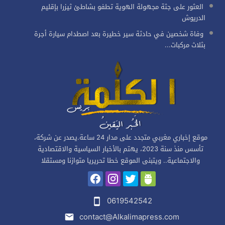
العثور على جثة مجهولة الهوية تطفو بشاطئ ثيزرا بإقليم
الدريوش
وفاة شخصين في حادثة سير خطيرة بعد اصطدام سيارة أجرة
بثلاث مركبات...
موقع إخباري مغربي متجدد على مدار 24 ساعة.يصدر عن شركة،
تأسس منذ سنة 2023، يهتم بالأخبار السياسية والاقتصادية
والاجتماعية.. ويتبنى الموقع خطا تحريريا متوازنا ومستقلا
0619542542
contact@Alkalimapress.com