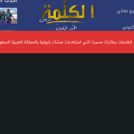
احدث ال
ربع نهائي
كتروني
موقع إخباري مغربي متجدد على مدار 24 ساعة.يصدر عن
ات الهجمات بطائرات مسيرة التي استهدفت منشآت بترولية بالمملكة العربية السع
شركة، تأسس منذ سنة 2023، يهتم بالأخبار السياسية
والاقتصادية والاجتماعية.. ويتبنى الموقع خطا تحريريا
 أجنبيين
متوازنا ومستقلا
0619542542
contact@Alkalimapress.com