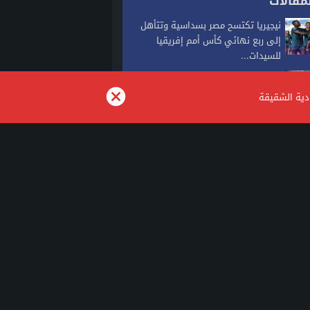
مقالات
نيجيريا تكتسح مصر بسداسية وتتأهل
إلى ربع نهائي كأس أمم إفريقيا
للسيدات...
الدار البيضاء تشهد أول تطبيق للسوار
الإلكتروني في قضية شيك
ودية الشقيقة
توقعات طقس اليوم الخميس بالمغرب
مراكش.. توقيف شخص متهم بابتزاز
سائحين أجنبيين وانتحال صفة مرشد
سياحي
alkalimapress