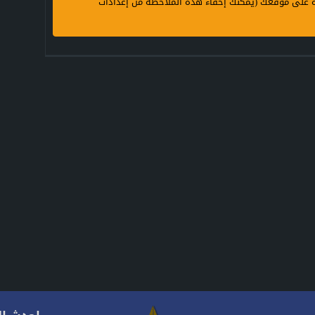
ة على موقعك (يمكنك إخفاء هذه الملاحظة من إعدادات