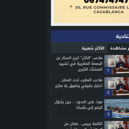
تاحية
ثر مشاهدة
الأكثر شعبية
ملاعب “الكان” تزيح الستار عن
البصمة المغربية في تشييد
المنشآت الكبرى
1
ملاعب المغرب تحت المطر..
اختبار حقيقي وتفوق بلا منازع
2
موت على الحدود .. حين يتحوّل
الحلم إلى مأساة
3
الكلمة بريس.. عامان من