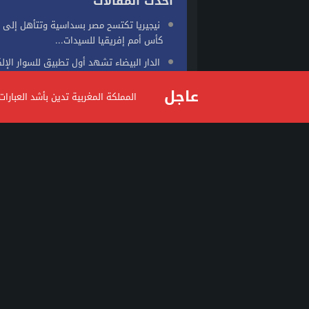
احدث المقالات
نيجيريا تكتسح مصر بسداسية وتتأهل إلى 
كأس أمم إفريقيا للسيدات...
الدار البيضاء تشهد أول تطبيق للسوار الإل
في قضية شيك
عاجل
المملكة المغربية تدين بأشد العبار
توقعات طقس اليوم الخميس بالمغرب
مراكش.. توقيف شخص متهم بابتزاز سائحين
وانتحال صفة مرشد سياحي
alkalimapress