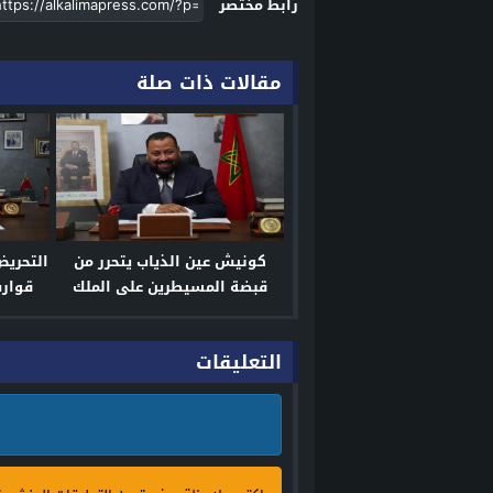
رابط مختصر
مقالات ذات صلة
كونيش عين الذياب يتحرر من
التحريض
قبضة المسيطرين على الملك
قوارب
العمومي
التعليقات